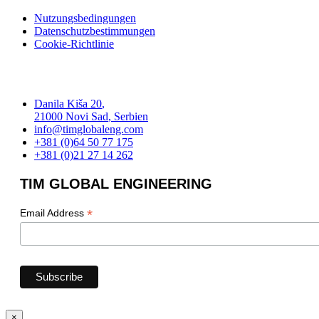
Nutzungsbedingungen
Datenschutzbestimmungen
Cookie-Richtlinie
Danila Kiša 20
,
21000
Novi Sad
,
Serbien
info@timglobaleng.com
+381 (0)64 50 77 175
+381 (0)21 27 14 262
TIM GLOBAL ENGINEERING
*
Email Address
×