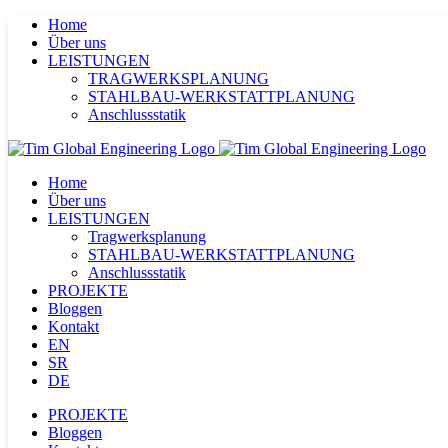
Skip
Home
to
Über uns
content
LEISTUNGEN
TRAGWERKSPLANUNG
STAHLBAU-WERKSTATTPLANUNG
Anschlussstatik
Home
Über uns
LEISTUNGEN
Tragwerksplanung
STAHLBAU-WERKSTATTPLANUNG
Anschlussstatik
PROJEKTE
Bloggen
Kontakt
EN
SR
DE
PROJEKTE
Bloggen