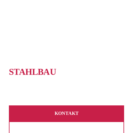
STAHLBAU
TRAGWERKSPLANUNG
WERKSTATPLANUNG
KONTAKT
BROSCHÜRE