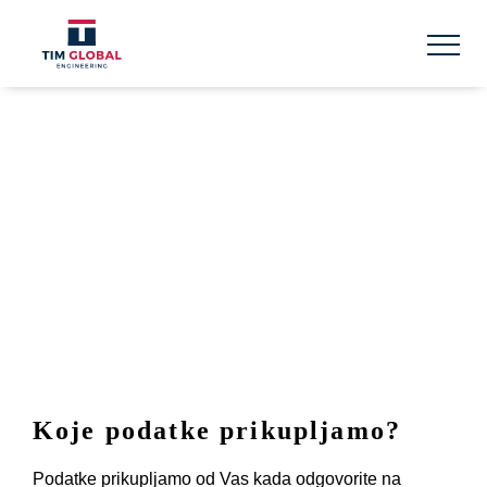
Skip
to
content
POLITIKA PRIVATNOSTI
Koje podatke prikupljamo?
Podatke prikupljamo od Vas kada odgovorite na