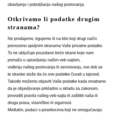
obavljanju i poboljšanju našeg poslovanja.
Otkrivamo li podatke drugim
stranama?
Ne prodajemo, trgujemo ili na bilo koji drugi način
prenosimo spoljnim stranama Vaše privatne podatke.
To ne uključuje pouzdane treće strane koje nam
pomažu u upravljanju našim veb-sajtom,
vođenju našeg poslovanja ili servisiranju, sve dok se
te stranke slože da će ove podatke čuvati u tajnosti.
Takođe možemo objaviti Vaše podatke kada smatramo
da je objavljivanje prikladno u skladu sa zakonom,
provoditi pravila našeg veb-sajta ili zaštititi naša ili
druga prava, vlasništvo ili sigurnost.
Međutim, podaci o posetiocima koji ne omogućavaju